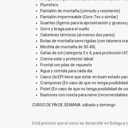
Plumifero
Pantalón de montaña (cómodo y resistente)
Pantalón impermeable (Gore-Tex o similar)
Guantes (ligeros para la aproximación y gruesos p
Gorro y braga para el cuello
Calcetines térmicos (al menos dos pares)
Botas de montaña semi rigidas (con talonera c
Mochila de montaña de 30-40L
Gafas de sol (categoría 3 o 4, para protección UV
Crema solar y protector labial
Frontal con pilas de repuesto
Agua y comida para cada dia
Casco (la EPI tiene que estar en buen estado pa
Crampones (En caso de que no tenga posibilidad 
Piolet (En caso de que no tenga posibilidad de c
Bastones con roseta para nieve (recomendables
CURSO DE FIN DE SEMANA: sábado y domingo
Está previsto que el curso se desarrolle en Belagua (